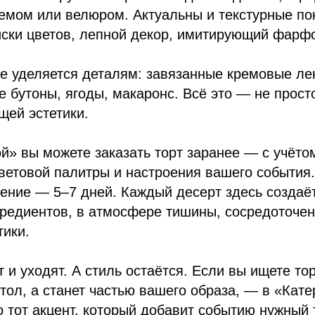
емом или велюром. Актуальны и текстурные по
ски цветов, лепной декор, имитирующий фарфо
е уделяется деталям: завязанные кремовые ле
 бутоны, ягоды, макаронс. Всё это — не прост
щей эстетики.
й» вы можете заказать торт заранее — с учёто
цветовой палитры и настроения вашего событи
ление — 5–7 дней. Каждый десерт здесь создаё
редиентов, в атмосфере тишины, сосредоточен
тики.
 и уходят. А стиль остаётся. Если вы ищете тор
стол, а станет частью вашего образа, — в «Кат
 тот акцент, который добавит событию нужный 