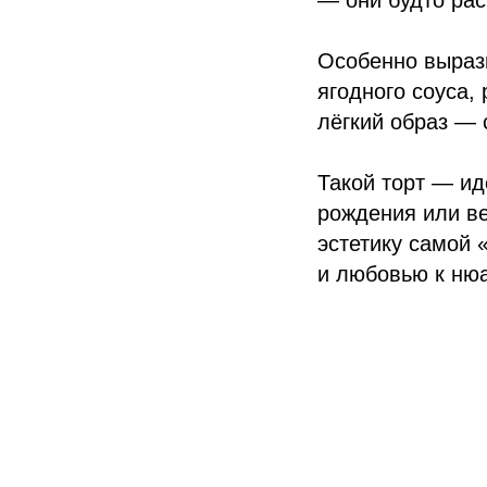
— они будто рас
Особенно вырази
ягодного соуса,
лёгкий образ —
Такой торт — ид
рождения или ве
эстетику самой 
и любовью к ню