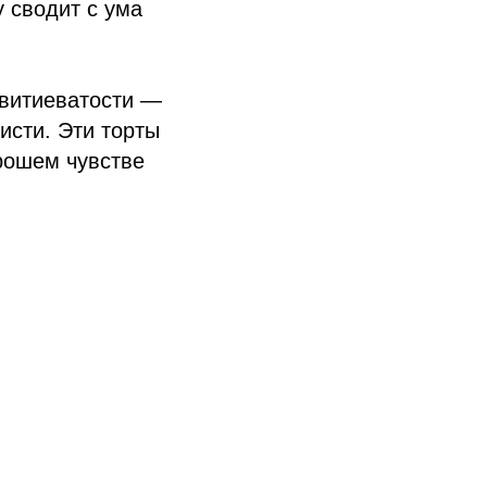
у сводит с ума
 витиеватости —
исти. Эти торты
орошем чувстве