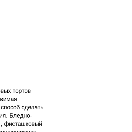
овых тортов
овимая
 способ сделать
ия. Бледно-
й, фисташковый