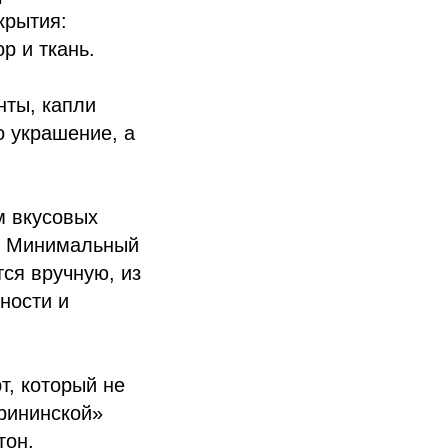
крытия:
р и ткань.
нты, капли
о украшение, а
м вкусовых
я. Минимальный
тся вручную, из
ности и
т, который не
ерининской»
тон.