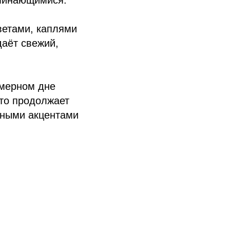
оминающимися.
ветами, каплями
даёт свежий,
амерном дне
дто продолжает
дными акцентами