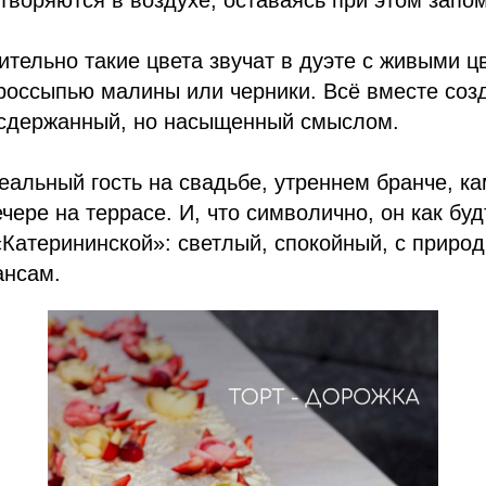
творяются в воздухе, оставаясь при этом зап
тельно такие цвета звучат в дуэте с живыми ц
 россыпью малины или черники. Всё вместе соз
 сдержанный, но насыщенный смыслом.
еальный гость на свадьбе, утреннем бранче, к
чере на террасе. И, что символично, он как бу
«Катерининской»: светлый, спокойный, с приро
ансам.