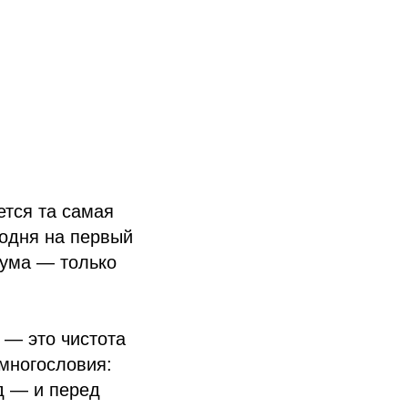
ется та самая
годня на первый
шума — только
 — это чистота
 многословия:
д — и перед