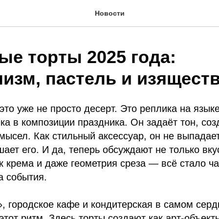
Новости
ые торты 2025 года:
изм, пастель и изящест
это уже не просто десерт. Это реплика на язык
чка в композиции праздника. Он задаёт тон, соз
мысел. Как стильный аксессуар, он не выпадае
шает его. И да, теперь обсуждают не только вку
ок крема и даже геометрия среза — всё стало ч
а события.
, городское кафе и кондитерская в самом серд
 этот ритм. Здесь торты создают как арт-объект