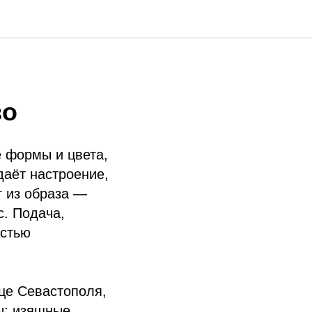
во
е формы и цвета,
даёт настроение,
т из образа —
с. Подача,
астью
це Севастополя,
ы: изящные,