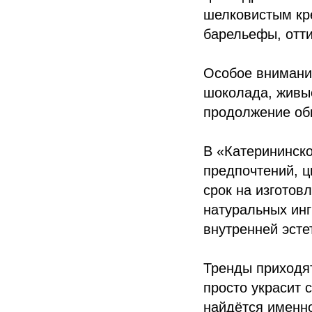
шелковистым кр
барельефы, отти
Особое внимани
шоколада, живые
продолжение об
В «Катерининско
предпочтений, 
срок на изготов
натуральных инг
внутренней эсте
Тренды приходят
просто украсит 
найдётся именно