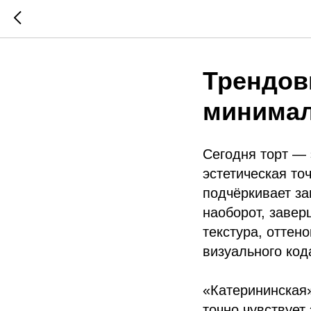
Трендов
минимал
Сегодня торт — 
эстетическая то
подчёркивает за
наоборот, завер
текстура, оттен
визуального код
«Катерининская»
точно чувствует