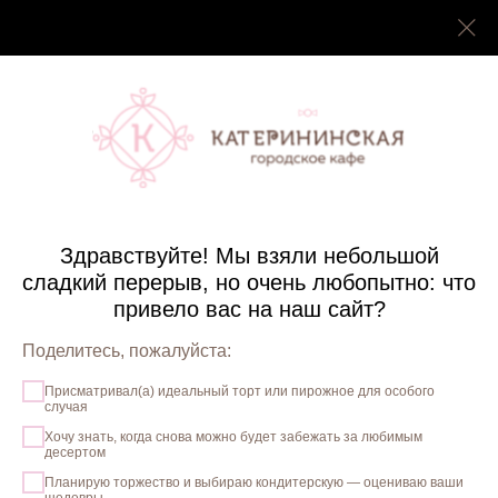
+7 (978) 349 -82-42
Здравствуйте! Мы взяли небольшой
сладкий перерыв, но очень любопытно: что
привело вас на наш сайт?
Поделитесь, пожалуйста:
Присматривал(а) идеальный торт или пирожное для особого
случая
Хочу знать, когда снова можно будет забежать за любимым
десертом
Планирую торжество и выбираю кондитерскую — оцениваю ваши
шедевры